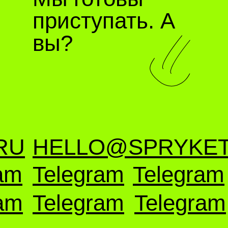
приступать. А
вы?
RU
HELLO@SPRYKET
am
Telegram
Telegram
am
Telegram
Telegram